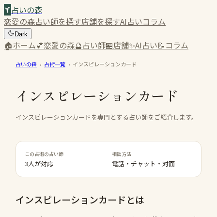
占いの森
恋愛の森
占い師を探す
店舗を探す
AI占い
コラム
Dark
🏠
ホーム
💕
恋愛の森
🔮
占い師
🏪
店舗
✨
AI占い
📝
コラム
占いの森
›
占術一覧
›
インスピレーションカード
インスピレーションカード
インスピレーションカードを専門とする占い師をご紹介します。
この占術の占い師
相談方法
3人が対応
電話・チャット・対面
インスピレーションカード
とは