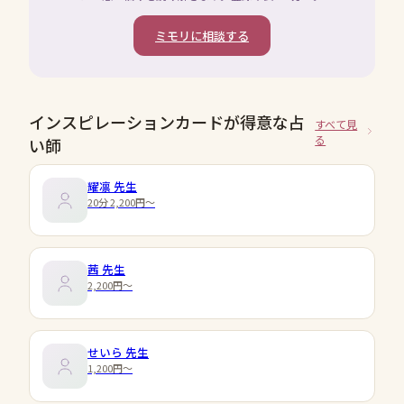
ミモリに相談する
インスピレーションカードが得意な占
すべて見
る
い師
耀凛
先生
20分 2,200円〜
茜
先生
2,200円〜
せいら
先生
1,200円〜