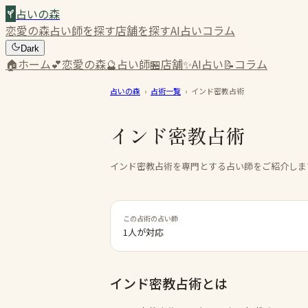
占いの森
恋愛の森
占い師を探す
店舗を探す
AI占い
コラム
Dark
🏠
ホーム
💕
恋愛の森
🔮
占い師
🏪
店舗
✨
AI占い
📝
コラム
占いの森
›
占術一覧
›
インド密教占術
インド密教占術
インド密教占術を専門とする占い師をご紹介しま
この占術の占い師
1人が対応
インド密教占術
とは