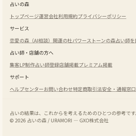
占いの森
トップページ
運営会社
利用規約
プライバシーポリシー
サービス
恋愛の森（AI相談）
開運の杜
パワーストーンの森
占い師を
占い師・店舗の方へ
集客LP制作
占い師登録
店舗掲載
プレミアム掲載
サポート
ヘルプセンター
お問い合わせ
特定商取引法
安全・通報窓口
占いの結果は、これからを考えるためのひとつの参考です
© 2026 占いの森 / URAMORI — GXO株式会社