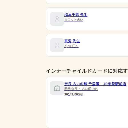
梅本千歌
先生
タロット占い
真愛
先生
2,200円〜
インナーチャイルドカードに対応す
奈良 占いの館 千里眼 JR奈良駅前店
関西 奈良 ・ 占い師19名
30分 3,000円