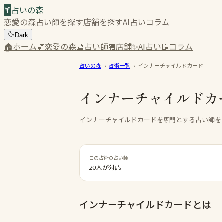
占いの森
恋愛の森
占い師を探す
店舗を探す
AI占い
コラム
Dark
🏠
ホーム
💕
恋愛の森
🔮
占い師
🏪
店舗
✨
AI占い
📝
コラム
占いの森
›
占術一覧
›
インナーチャイルドカード
インナーチャイルドカ
インナーチャイルドカードを専門とする占い師を
この占術の占い師
20人が対応
インナーチャイルドカード
とは