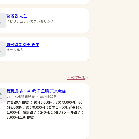
玻瑠香
先生
スピリチュアルカウンセリング
恵飛須まゆ美
先生
オラクルカード
すべて見る
鹿児島 占いの館 千里眼 天文館店
九州・沖縄 鹿児島 ・ 占い師10名
対面占い(税抜)：20分2,000円、30分3,000円、60
分6,000円、80分8,000円（どのコースも延長10分
1,000円） 電話占い：240円/分(税込) メール占い：
3,000円/1通(税抜)