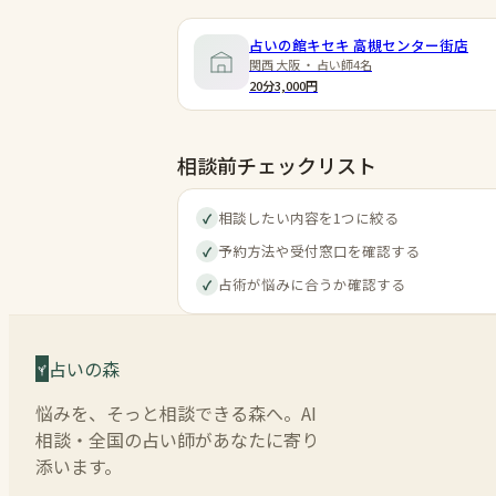
占いの館キセキ 高槻センター街店
関西 大阪 ・ 占い師4名
20分3,000円
相談前チェックリスト
相談したい内容を1つに絞る
✓
予約方法や受付窓口を確認する
✓
占術が悩みに合うか確認する
✓
占いの森
悩みを、そっと相談できる森へ。AI
相談・全国の占い師があなたに寄り
添います。