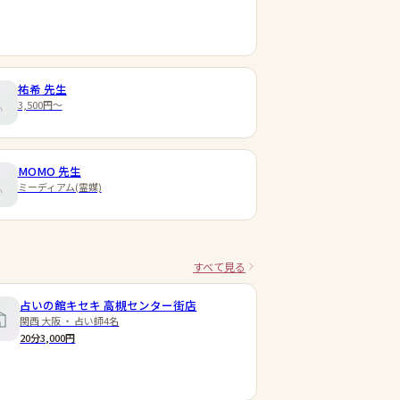
祐希
先生
3,500円〜
MOMO
先生
ミーディアム(霊媒)
すべて見る
占いの館キセキ 高槻センター街店
関西 大阪 ・ 占い師4名
20分3,000円