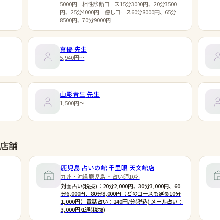
5000円 相性診断コース15分3000円、20分3500
円、25分4000円 癒しコース60分8000円、65分
8500円、70分9000円
真優
先生
5,940円〜
山影青生
先生
1,500円〜
店舗
鹿児島 占いの館 千里眼 天文館店
九州・沖縄 鹿児島 ・ 占い師10名
対面占い(税抜)：20分2,000円、30分3,000円、60
分6,000円、80分8,000円（どのコースも延長10分
1,000円） 電話占い：240円/分(税込) メール占い：
3,000円/1通(税抜)