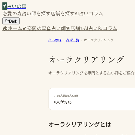
占いの森
恋愛の森
占い師を探す
店舗を探す
AI占い
コラム
Dark
🏠
ホーム
💕
恋愛の森
🔮
占い師
🏪
店舗
✨
AI占い
📝
コラム
占いの森
›
占術一覧
›
オーラクリアリング
オーラクリアリング
オーラクリアリングを専門とする占い師をご紹介
この占術の占い師
8人が対応
オーラクリアリング
とは