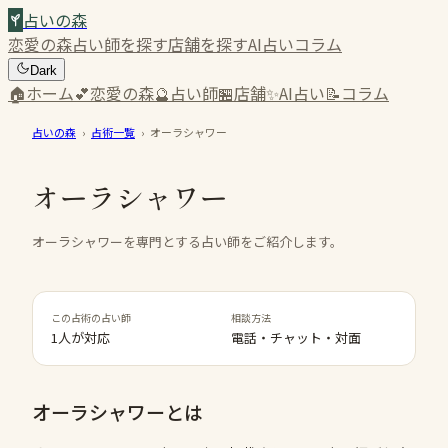
占いの森
恋愛の森
占い師を探す
店舗を探す
AI占い
コラム
Dark
🏠
ホーム
💕
恋愛の森
🔮
占い師
🏪
店舗
✨
AI占い
📝
コラム
占いの森
›
占術一覧
›
オーラシャワー
オーラシャワー
オーラシャワーを専門とする占い師をご紹介します。
この占術の占い師
相談方法
1人が対応
電話・チャット・対面
オーラシャワー
とは