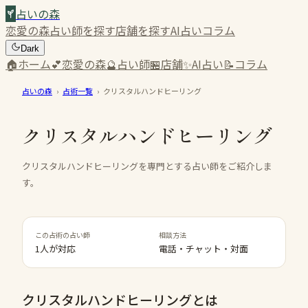
占いの森
恋愛の森
占い師を探す
店舗を探す
AI占い
コラム
Dark
🏠
ホーム
💕
恋愛の森
🔮
占い師
🏪
店舗
✨
AI占い
📝
コラム
占いの森
›
占術一覧
›
クリスタルハンドヒーリング
クリスタルハンドヒーリング
クリスタルハンドヒーリングを専門とする占い師をご紹介しま
す。
この占術の占い師
相談方法
1人が対応
電話・チャット・対面
クリスタルハンドヒーリング
とは