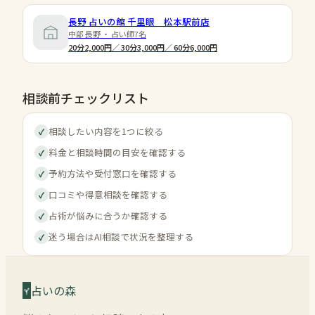
長野 占いの館 千里眼 松本駅前店
中部 長野 ・ 占い師7名
20分2,000円／ 30分3,000円／ 60分6,000円
相談前チェックリスト
相談したい内容を1つに絞る
✓
料金と相談時間の目安を確認する
✓
予約方法や受付窓口を確認する
✓
口コミや得意相談を確認する
✓
占術が悩みに合うか確認する
✓
迷う場合はAI相談で状況を整理する
✓
占いの森