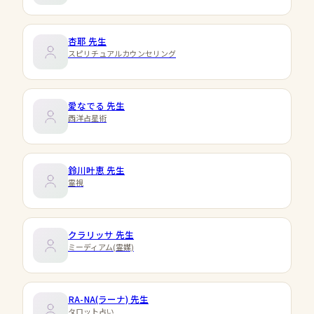
杏耶
先生
スピリチュアルカウンセリング
愛なでる
先生
西洋占星術
鈴川叶恵
先生
霊視
クラリッサ
先生
ミーディアム(霊媒)
RA-NA(ラーナ)
先生
タロット占い