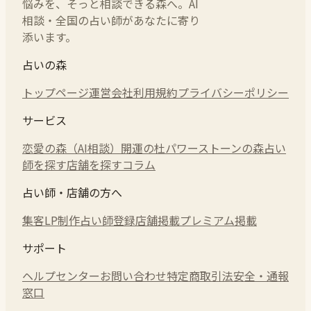
悩みを、そっと相談できる森へ。AI
相談・全国の占い師があなたに寄り
添います。
占いの森
トップページ
運営会社
利用規約
プライバシーポリシー
サービス
恋愛の森（AI相談）
開運の杜
パワーストーンの森
占い
師を探す
店舗を探す
コラム
占い師・店舗の方へ
集客LP制作
占い師登録
店舗掲載
プレミアム掲載
サポート
ヘルプセンター
お問い合わせ
特定商取引法
安全・通報
窓口