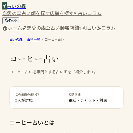
占いの森
恋愛の森
占い師を探す
店舗を探す
AI占い
コラム
Dark
🏠
ホーム
💕
恋愛の森
🔮
占い師
🏪
店舗
✨
AI占い
📝
コラム
占いの森
›
占術一覧
›
コーヒー占い
コーヒー占い
コーヒー占いを専門とする占い師をご紹介します。
この占術の占い師
相談方法
2人が対応
電話・チャット・対面
コーヒー占い
とは