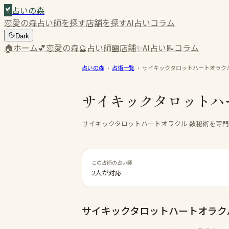
占いの森
恋愛の森
占い師を探す
店舗を探す
AI占い
コラム
Dark
🏠
ホーム
💕
恋愛の森
🔮
占い師
🏪
店舗
✨
AI占い
📝
コラム
占いの森
›
占術一覧
›
サイキックタロットハートオラクル
サイキックタロットハ
サイキックタロットハートオラクル 数秘術を専
この占術の占い師
2人が対応
サイキックタロットハートオラク