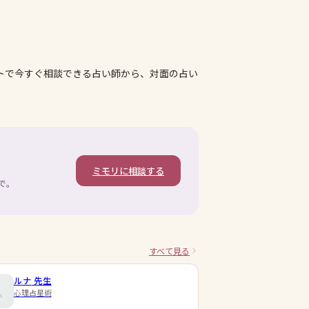
トで今すぐ相談できる占い師から、対面の占い
ミモリに相談する
で。
すべて見る
ルナ
先生
心理占星術