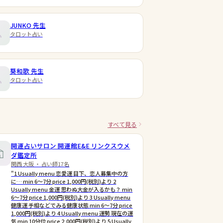
JUNKO
先生
タロット占い
葵和歌
先生
タロット占い
すべて見る
開運占いサロン 開運館E&E リンクスウメ
ダ鑑定所
関西 大阪 ・ 占い師17名
"1 Usually menu 恋愛運 目下、恋人募集中の方
に… min 6〜7分 price 1,000円(税別)より 2
Usually menu 金運 思わぬ大金が入るかも？ min
6〜7分 price 1,000円(税別)より 3 Usually menu
健康運 手相などでみる健康状態 min 6〜7分 price
1,000円(税別)より 4 Usually menu 運勢 現在の運
気 min 10分位 price 2,000円(税別)より 5 Usually