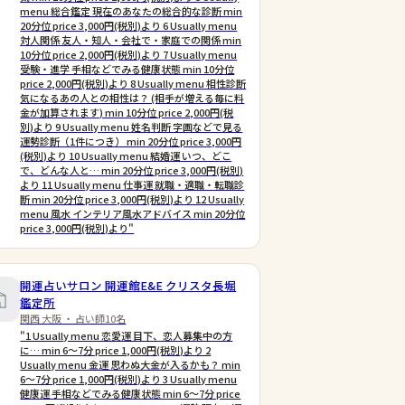
menu 総合鑑定 現在のあなたの総合的な診断 min
20分位 price 3,000円(税別)より 6 Usually menu
対人関係 友人・知人・会社で・家庭での関係 min
10分位 price 2,000円(税別)より 7 Usually menu
受験・進学 手相などでみる健康状態 min 10分位
price 2,000円(税別)より 8 Usually menu 相性診断
気になるあの人との相性は？ (相手が増える毎に料
金が加算されます) min 10分位 price 2,000円(税
別)より 9 Usually menu 姓名判断 字画などで見る
運勢診断（1件につき） min 20分位 price 3,000円
(税別)より 10 Usually menu 結婚運 いつ、どこ
で、どんな人と… min 20分位 price 3,000円(税別)
より 11 Usually menu 仕事運 就職・適職・転職診
断 min 20分位 price 3,000円(税別)より 12 Usually
menu 風水 インテリア風水アドバイス min 20分位
price 3,000円(税別)より"
開運占いサロン 開運館E&E クリスタ長堀
鑑定所
関西 大阪 ・ 占い師10名
"1 Usually menu 恋愛運 目下、恋人募集中の方
に… min 6〜7分 price 1,000円(税別)より 2
Usually menu 金運 思わぬ大金が入るかも？ min
6〜7分 price 1,000円(税別)より 3 Usually menu
健康運 手相などでみる健康状態 min 6〜7分 price