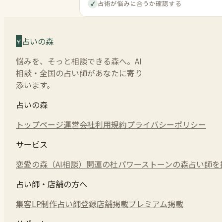
占術が悩みに合うか確認する
✓
占いの森
悩みを、そっと相談できる森へ。AI
相談・全国の占い師があなたに寄り
添います。
占いの森
トップページ
運営会社
利用規約
プライバシーポリシー
サービス
恋愛の森（AI相談）
開運の杜
パワーストーンの森
占い師を
占い師・店舗の方へ
集客LP制作
占い師登録
店舗掲載
プレミアム掲載