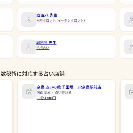
溢 風花
先生
易経タロット (イーチンタロット)
周利易
先生
手相占い
 数秘術に対応する占い店舗
奈良 占いの館 千里眼 JR奈良駅前店
関西 奈良 ・ 占い師19名
30分 3,000円