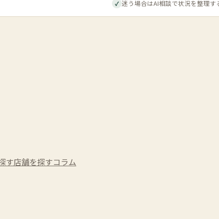
迷う場合はAI相談で状況を整理す
✓
探す
店舗を探す
コラム