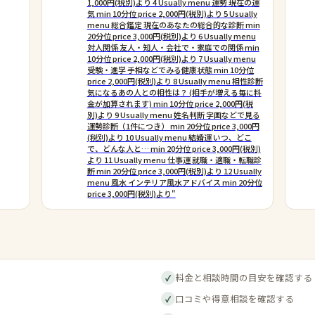
1,000円(税別)より 4 Usually menu 運勢 現在の運
気 min 10分位 price 2,000円(税別)より 5 Usually
menu 総合鑑定 現在のあなたの総合的な診断 min
20分位 price 3,000円(税別)より 6 Usually menu
対人関係 友人・知人・会社で・家庭での関係 min
10分位 price 2,000円(税別)より 7 Usually menu
受験・進学 手相などでみる健康状態 min 10分位
price 2,000円(税別)より 8 Usually menu 相性診断
気になるあの人との相性は？ (相手が増える毎に料
金が加算されます) min 10分位 price 2,000円(税
別)より 9 Usually menu 姓名判断 字画などで見る
運勢診断（1件につき） min 20分位 price 3,000円
(税別)より 10 Usually menu 結婚運 いつ、どこ
で、どんな人と… min 20分位 price 3,000円(税別)
より 11 Usually menu 仕事運 就職・適職・転職診
断 min 20分位 price 3,000円(税別)より 12 Usually
menu 風水 インテリア風水アドバイス min 20分位
price 3,000円(税別)より"
料金と相談時間の目安を確認する
✓
口コミや得意相談を確認する
✓