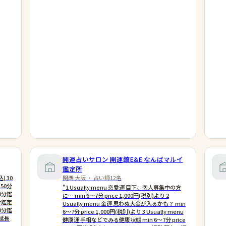
開運占いサロン 開運館E&E なんばマルイ
鑑定所
) 30
関西 大阪 ・ 占い師12名
 50分
"1 Usually menu 恋愛運 目下、恋人募集中の方
70分鑑
に… min 6〜7分 price 1,000円(税別)より 2
0分鑑定
Usually menu 金運 思わぬ大金が入るかも？ min
10分鑑
6〜7分 price 1,000円(税別)より 3 Usually menu
 延長
健康運 手相などでみる健康状態 min 6〜7分 price