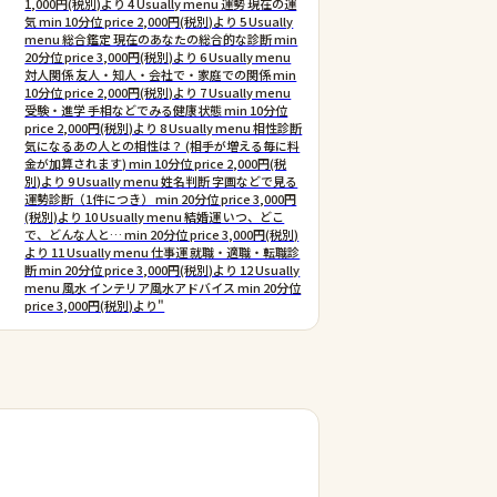
1,000円(税別)より 4 Usually menu 運勢 現在の運
気 min 10分位 price 2,000円(税別)より 5 Usually
menu 総合鑑定 現在のあなたの総合的な診断 min
20分位 price 3,000円(税別)より 6 Usually menu
対人関係 友人・知人・会社で・家庭での関係 min
10分位 price 2,000円(税別)より 7 Usually menu
受験・進学 手相などでみる健康状態 min 10分位
price 2,000円(税別)より 8 Usually menu 相性診断
気になるあの人との相性は？ (相手が増える毎に料
金が加算されます) min 10分位 price 2,000円(税
別)より 9 Usually menu 姓名判断 字画などで見る
運勢診断（1件につき） min 20分位 price 3,000円
(税別)より 10 Usually menu 結婚運 いつ、どこ
で、どんな人と… min 20分位 price 3,000円(税別)
より 11 Usually menu 仕事運 就職・適職・転職診
断 min 20分位 price 3,000円(税別)より 12 Usually
menu 風水 インテリア風水アドバイス min 20分位
price 3,000円(税別)より"