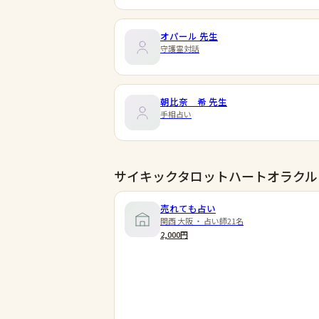
オパール
先生
守護霊対話
朝比奈 希
先生
手相占い
サイキックタロットハートオラクル
売れても占い
関西 大阪 ・ 占い師21名
2,000円