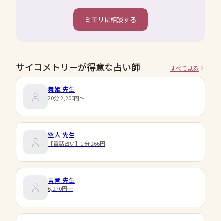
ミモリに相談する
サイコメトリーが得意な占い師
すべて見る
舞姫
先生
20分 2,200円〜
空人
先生
【電話占い】1 分 266円
言音
先生
6,270円〜