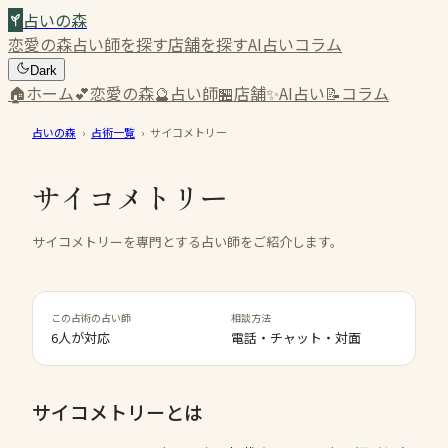
占いの森
恋愛の森
占い師を探す
店舗を探す
AI占い
コラム
Dark
🏠
ホーム
💕
恋愛の森
🔮
占い師
🏪
店舗
✨
AI占い
📝
コラム
占いの森
›
占術一覧
›
サイコメトリー
サイコメトリー
サイコメトリーを専門とする占い師をご紹介します。
この占術の占い師
相談方法
6人が対応
電話・チャット・対面
サイコメトリー
とは