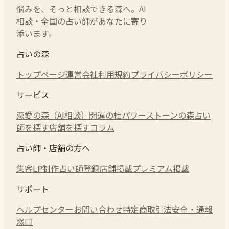
悩みを、そっと相談できる森へ。AI
相談・全国の占い師があなたに寄り
添います。
占いの森
トップページ
運営会社
利用規約
プライバシーポリシー
サービス
恋愛の森（AI相談）
開運の杜
パワーストーンの森
占い
師を探す
店舗を探す
コラム
占い師・店舗の方へ
集客LP制作
占い師登録
店舗掲載
プレミアム掲載
サポート
ヘルプセンター
お問い合わせ
特定商取引法
安全・通報
窓口