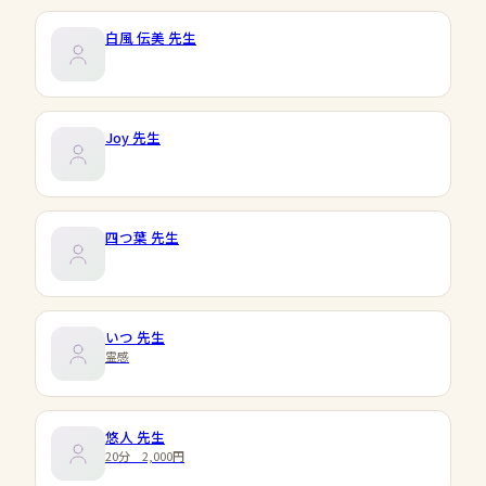
白風 伝美
先生
Joy
先生
四つ葉
先生
いつ
先生
霊感
悠人
先生
20分 2,000円