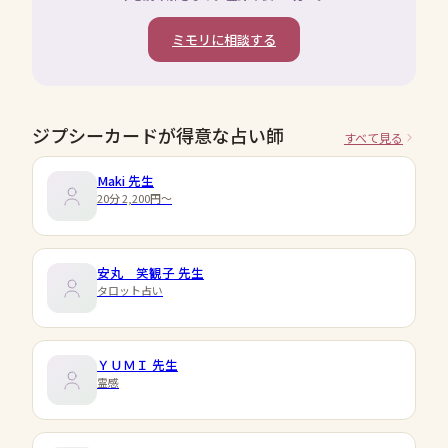
ミモリに相談する
ジプシーカードが得意な占い師
すべて見る
Maki
先生
20分 2,200円〜
安丸 笑観子
先生
タロット占い
ＹＵＭＩ
先生
霊感