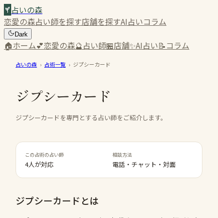
占いの森
恋愛の森
占い師を探す
店舗を探す
AI占い
コラム
Dark
🏠
ホーム
💕
恋愛の森
🔮
占い師
🏪
店舗
✨
AI占い
📝
コラム
占いの森
›
占術一覧
›
ジプシーカード
ジプシーカード
ジプシーカードを専門とする占い師をご紹介します。
この占術の占い師
相談方法
4人が対応
電話・チャット・対面
ジプシーカード
とは