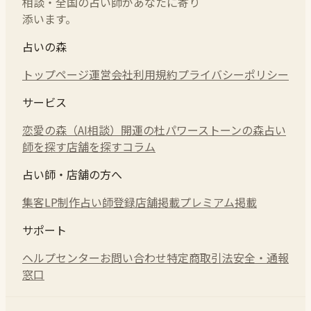
相談・全国の占い師があなたに寄り
添います。
占いの森
トップページ
運営会社
利用規約
プライバシーポリシー
サービス
恋愛の森（AI相談）
開運の杜
パワーストーンの森
占い
師を探す
店舗を探す
コラム
占い師・店舗の方へ
集客LP制作
占い師登録
店舗掲載
プレミアム掲載
サポート
ヘルプセンター
お問い合わせ
特定商取引法
安全・通報
窓口