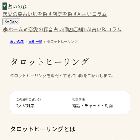
占いの森
恋愛の森
占い師を探す
店舗を探す
AI占い
コラム
Dark
🏠
ホーム
💕
恋愛の森
🔮
占い師
🏪
店舗
✨
AI占い
📝
コラム
占いの森
›
占術一覧
›
タロットヒーリング
タロットヒーリング
タロットヒーリングを専門とする占い師をご紹介します。
この占術の占い師
相談方法
2人が対応
電話・チャット・対面
タロットヒーリング
とは