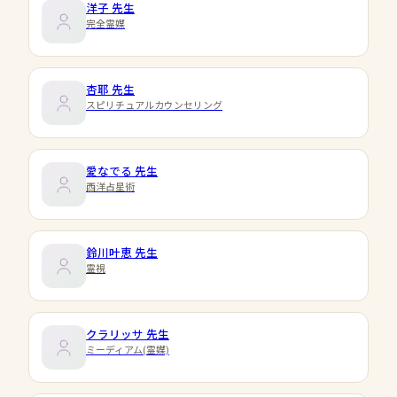
洋子
先生
完全霊媒
杏耶
先生
スピリチュアルカウンセリング
愛なでる
先生
西洋占星術
鈴川叶恵
先生
霊視
クラリッサ
先生
ミーディアム(霊媒)