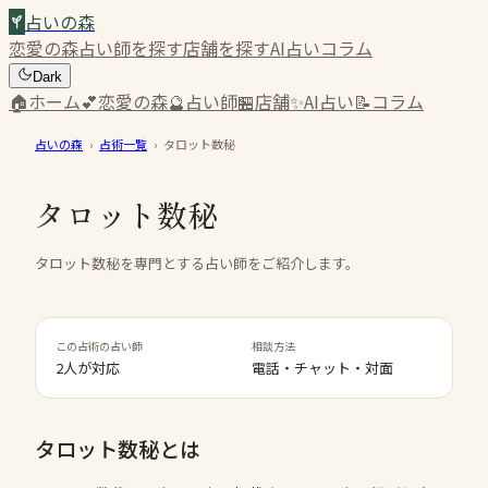
占いの森
恋愛の森
占い師を探す
店舗を探す
AI占い
コラム
Dark
🏠
ホーム
💕
恋愛の森
🔮
占い師
🏪
店舗
✨
AI占い
📝
コラム
占いの森
›
占術一覧
›
タロット数秘
タロット数秘
タロット数秘を専門とする占い師をご紹介します。
この占術の占い師
相談方法
2人が対応
電話・チャット・対面
タロット数秘
とは