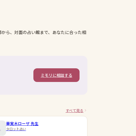
師から、対面の占い館まで、あなたに合った相
ミモリに相談する
すべて見る
華実木ローザ
先生
タロット占い