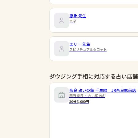
惠象
先生
気学
エリー
先生
スピリチュアルタロット
ダウジング手相に対応する占い店舗
奈良 占いの館 千里眼 JR奈良駅前店
関西 奈良 ・ 占い師19名
30分 3,000円