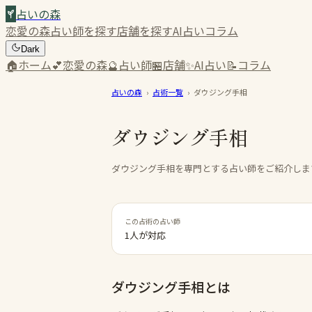
占いの森
恋愛の森
占い師を探す
店舗を探す
AI占い
コラム
Dark
🏠
ホーム
💕
恋愛の森
🔮
占い師
🏪
店舗
✨
AI占い
📝
コラム
占いの森
›
占術一覧
›
ダウジング手相
ダウジング手相
ダウジング手相を専門とする占い師をご紹介しま
この占術の占い師
1人が対応
ダウジング手相
とは