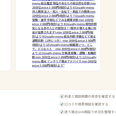
menu 総合鑑定 現在のあなたの総合的な診断 min
20分位 price 3,000円(税別)より 6 Usually menu
対人関係 友人・知人・会社で・家庭での関係 min
10分位 price 2,000円(税別)より 7 Usually menu
受験・進学 手相などでみる健康状態 min 10分位
price 2,000円(税別)より 8 Usually menu 相性診断
気になるあの人との相性は？ (相手が増える毎に料
金が加算されます) min 10分位 price 2,000円(税
別)より 9 Usually menu 姓名判断 字画などで見る
運勢診断（1件につき） min 20分位 price 3,000円
(税別)より 10 Usually menu 結婚運 いつ、どこ
で、どんな人と… min 20分位 price 3,000円(税別)
より 11 Usually menu 仕事運 就職・適職・転職診
断 min 20分位 price 3,000円(税別)より 12 Usually
menu 風水 インテリア風水アドバイス min 20分位
price 3,000円(税別)より"
料金と相談時間の目安を確認する
✓
口コミや得意相談を確認する
✓
迷う場合はAI相談で状況を整理す
✓