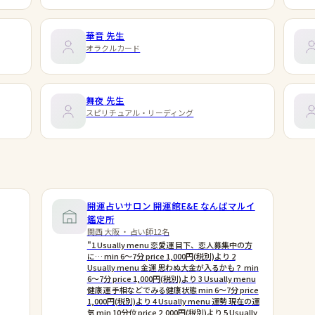
華音
先生
オラクルカード
舞夜
先生
スピリチュアル・リーディング
開運占いサロン 開運館E&E なんばマルイ
鑑定所
関西 大阪 ・ 占い師12名
"1 Usually menu 恋愛運 目下、恋人募集中の方
に… min 6〜7分 price 1,000円(税別)より 2
Usually menu 金運 思わぬ大金が入るかも？ min
6〜7分 price 1,000円(税別)より 3 Usually menu
健康運 手相などでみる健康状態 min 6〜7分 price
1,000円(税別)より 4 Usually menu 運勢 現在の運
気 min 10分位 price 2,000円(税別)より 5 Usually