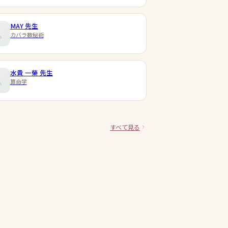
MAY
先生
カバラ数秘術
水貴 一榮
先生
算命学
すべて見る