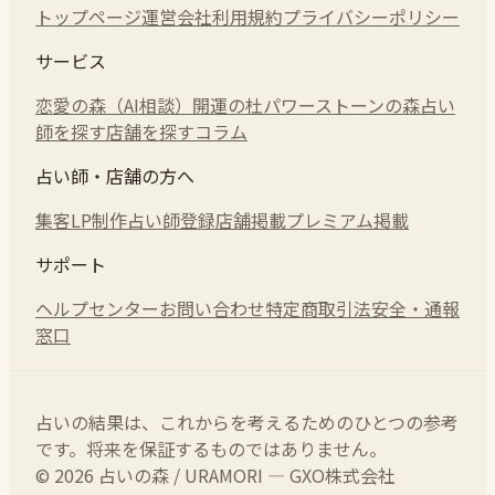
トップページ
運営会社
利用規約
プライバシーポリシー
サービス
恋愛の森（AI相談）
開運の杜
パワーストーンの森
占い
師を探す
店舗を探す
コラム
占い師・店舗の方へ
集客LP制作
占い師登録
店舗掲載
プレミアム掲載
サポート
ヘルプセンター
お問い合わせ
特定商取引法
安全・通報
窓口
占いの結果は、これからを考えるためのひとつの参考
です。将来を保証するものではありません。
© 2026 占いの森 / URAMORI — GXO株式会社