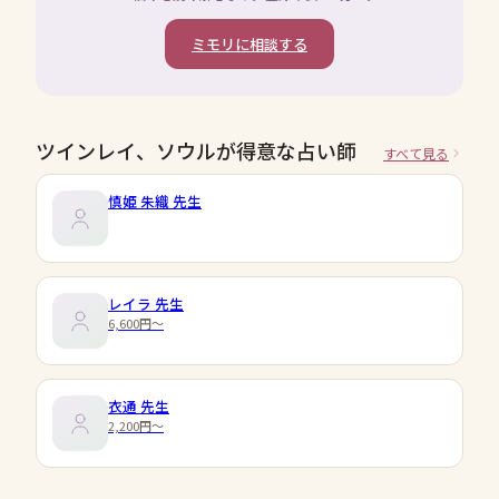
ミモリに相談する
ツインレイ、ソウルが得意な占い師
すべて見る
慎姫 朱織
先生
レイラ
先生
6,600円〜
衣通
先生
2,200円〜