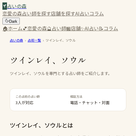
占いの森
恋愛の森
占い師を探す
店舗を探す
AI占い
コラム
Dark
🏠
ホーム
💕
恋愛の森
🔮
占い師
🏪
店舗
✨
AI占い
📝
コラム
占いの森
›
占術一覧
›
ツインレイ、ソウル
ツインレイ、ソウル
ツインレイ、ソウルを専門とする占い師をご紹介します。
この占術の占い師
相談方法
3人が対応
電話・チャット・対面
ツインレイ、ソウル
とは