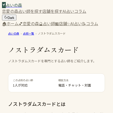
占いの森
恋愛の森
占い師を探す
店舗を探す
AI占い
コラム
Dark
🏠
ホーム
💕
恋愛の森
🔮
占い師
🏪
店舗
✨
AI占い
📝
コラム
占いの森
›
占術一覧
›
ノストラダムスカード
ノストラダムスカード
ノストラダムスカードを専門とする占い師をご紹介します。
この占術の占い師
相談方法
1人が対応
電話・チャット・対面
ノストラダムスカード
とは