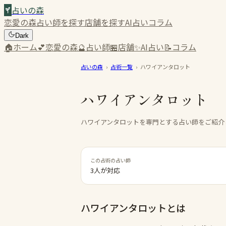
占いの森
恋愛の森
占い師を探す
店舗を探す
AI占い
コラム
Dark
🏠
ホーム
💕
恋愛の森
🔮
占い師
🏪
店舗
✨
AI占い
📝
コラム
占いの森
›
占術一覧
›
ハワイアンタロット
ハワイアンタロット
ハワイアンタロットを専門とする占い師をご紹介
この占術の占い師
3人が対応
ハワイアンタロット
とは