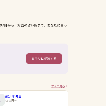
占い師から、対面の占い館まで、あなたに合っ
ミモリに相談する
すべて見る
國分 洋
先生
4,300円〜