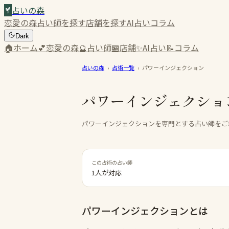
占いの森
恋愛の森
占い師を探す
店舗を探す
AI占い
コラム
Dark
🏠
ホーム
💕
恋愛の森
🔮
占い師
🏪
店舗
✨
AI占い
📝
コラム
占いの森
›
占術一覧
›
パワーインジェクション
パワーインジェクショ
パワーインジェクションを専門とする占い師をご
この占術の占い師
1人が対応
パワーインジェクション
とは