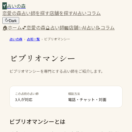
占いの森
恋愛の森
占い師を探す
店舗を探す
AI占い
コラム
Dark
🏠
ホーム
💕
恋愛の森
🔮
占い師
🏪
店舗
✨
AI占い
📝
コラム
占いの森
›
占術一覧
›
ビブリオマンシー
ビブリオマンシー
ビブリオマンシーを専門とする占い師をご紹介します。
この占術の占い師
相談方法
3人が対応
電話・チャット・対面
ビブリオマンシー
とは