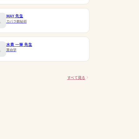
MAY
先生
カバラ数秘術
水貴 一榮
先生
算命学
すべて見る