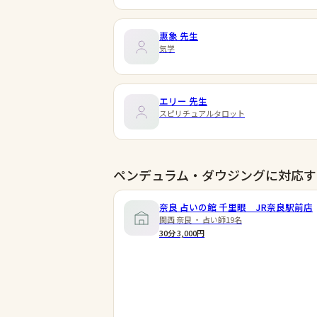
惠象
先生
気学
エリー
先生
スピリチュアルタロット
ペンデュラム・ダウジングに対応す
奈良 占いの館 千里眼 JR奈良駅前店
関西 奈良 ・ 占い師19名
30分 3,000円