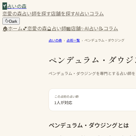
占いの森
恋愛の森
占い師を探す
店舗を探す
AI占い
コラム
Dark
🏠
ホーム
💕
恋愛の森
🔮
占い師
🏪
店舗
✨
AI占い
📝
コラム
占いの森
›
占術一覧
›
ペンデュラム・ダウジング
ペンデュラム・ダウジ
ペンデュラム・ダウジングを専門とする占い師を
この占術の占い師
1人が対応
ペンデュラム・ダウジング
とは