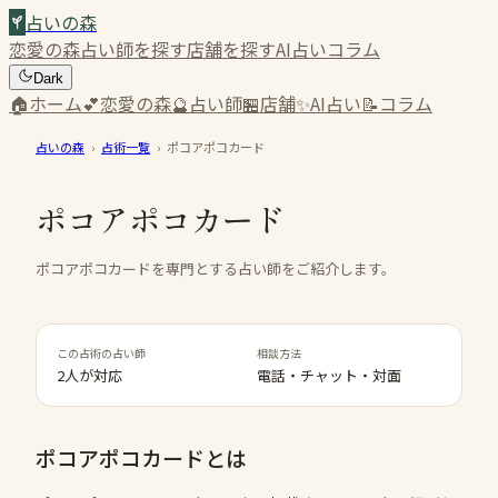
占いの森
恋愛の森
占い師を探す
店舗を探す
AI占い
コラム
Dark
🏠
ホーム
💕
恋愛の森
🔮
占い師
🏪
店舗
✨
AI占い
📝
コラム
占いの森
›
占術一覧
›
ポコアポコカード
ポコアポコカード
ポコアポコカードを専門とする占い師をご紹介します。
この占術の占い師
相談方法
2人が対応
電話・チャット・対面
ポコアポコカード
とは