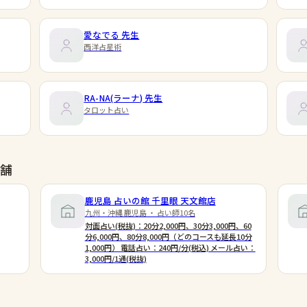
愛なでる
先生
西洋占星術
RA-NA(ラーナ)
先生
タロット占い
舗
鹿児島 占いの館 千里眼 天文館店
九州・沖縄 鹿児島 ・ 占い師10名
対面占い(税抜)：20分2,000円、30分3,000円、60
分6,000円、80分8,000円（どのコースも延長10分
1,000円） 電話占い：240円/分(税込) メール占い：
3,000円/1通(税抜)