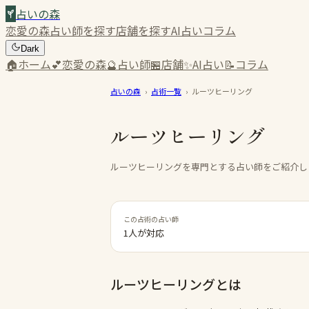
占いの森
恋愛の森
占い師を探す
店舗を探す
AI占い
コラム
Dark
🏠
ホーム
💕
恋愛の森
🔮
占い師
🏪
店舗
✨
AI占い
📝
コラム
占いの森
›
占術一覧
›
ルーツヒーリング
ルーツヒーリング
ルーツヒーリングを専門とする占い師をご紹介し
この占術の占い師
1人が対応
ルーツヒーリング
とは