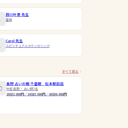
鈴川叶恵
先生
霊視
Carol
先生
スピリチュアルカウンセリング
すべて見る
長野 占いの館 千里眼 松本駅前店
中部 長野 ・ 占い師7名
20分2,000円／ 30分3,000円／ 60分6,000円