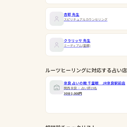
杏耶
先生
スピリチュアルカウンセリング
クラリッサ
先生
ミーディアム(霊媒)
ルーツヒーリングに対応する占い店
奈良 占いの館 千里眼 JR奈良駅前店
関西 奈良 ・ 占い師19名
30分 3,000円