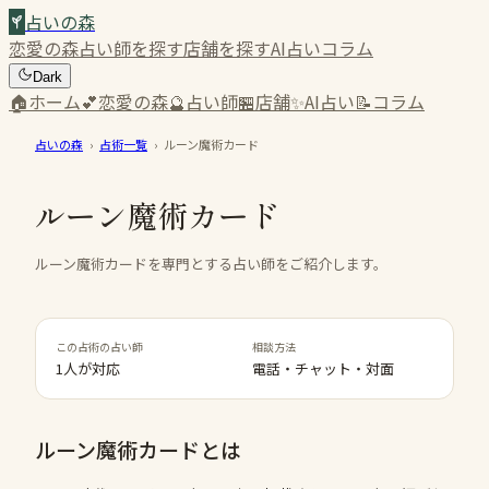
占いの森
恋愛の森
占い師を探す
店舗を探す
AI占い
コラム
Dark
🏠
ホーム
💕
恋愛の森
🔮
占い師
🏪
店舗
✨
AI占い
📝
コラム
占いの森
›
占術一覧
›
ルーン魔術カード
ルーン魔術カード
ルーン魔術カードを専門とする占い師をご紹介します。
この占術の占い師
相談方法
1人が対応
電話・チャット・対面
ルーン魔術カード
とは