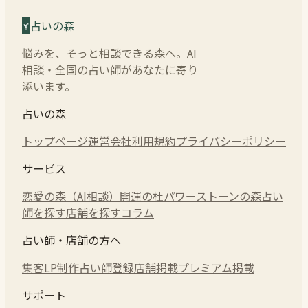
占いの森
悩みを、そっと相談できる森へ。AI
相談・全国の占い師があなたに寄り
添います。
占いの森
トップページ
運営会社
利用規約
プライバシーポリシー
サービス
恋愛の森（AI相談）
開運の杜
パワーストーンの森
占い
師を探す
店舗を探す
コラム
占い師・店舗の方へ
集客LP制作
占い師登録
店舗掲載
プレミアム掲載
サポート