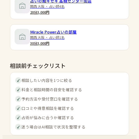
占いの館キセキ 高槻センター街店
関西 大阪 ・ 占い師4名
20分3,000円
Miracle Power占いの部屋
関西 大阪 ・ 占い師1名
30分3,000円
相談前チェックリスト
相談したい内容を1つに絞る
✓
料金と相談時間の目安を確認する
✓
予約方法や受付窓口を確認する
✓
口コミや得意相談を確認する
✓
占術が悩みに合うか確認する
✓
迷う場合はAI相談で状況を整理する
✓