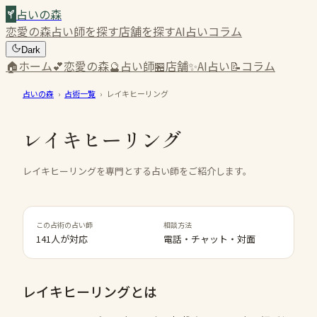
占いの森
恋愛の森
占い師を探す
店舗を探す
AI占い
コラム
Dark
🏠
ホーム
💕
恋愛の森
🔮
占い師
🏪
店舗
✨
AI占い
📝
コラム
占いの森
›
占術一覧
›
レイキヒーリング
レイキヒーリング
レイキヒーリングを専門とする占い師をご紹介します。
この占術の占い師
相談方法
141人が対応
電話・チャット・対面
レイキヒーリング
とは