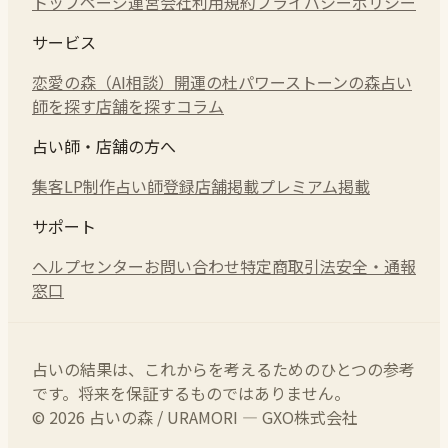
トップページ
運営会社
利用規約
プライバシーポリシー
サービス
恋愛の森（AI相談）
開運の杜
パワーストーンの森
占い
師を探す
店舗を探す
コラム
占い師・店舗の方へ
集客LP制作
占い師登録
店舗掲載
プレミアム掲載
サポート
ヘルプセンター
お問い合わせ
特定商取引法
安全・通報
窓口
占いの結果は、これからを考えるためのひとつの参考
です。将来を保証するものではありません。
© 2026 占いの森 / URAMORI — GXO株式会社