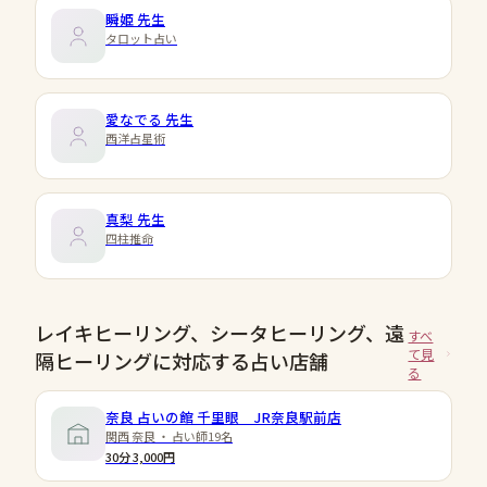
瞬姫
先生
タロット占い
愛なでる
先生
西洋占星術
真梨
先生
四柱推命
レイキヒーリング、シータヒーリング、遠
すべ
て見
隔ヒーリングに対応する占い店舗
る
奈良 占いの館 千里眼 JR奈良駅前店
関西 奈良 ・ 占い師19名
30分 3,000円