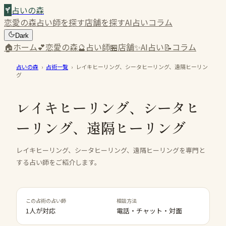
占いの森
恋愛の森
占い師を探す
店舗を探す
AI占い
コラム
Dark
🏠
ホーム
💕
恋愛の森
🔮
占い師
🏪
店舗
✨
AI占い
📝
コラム
占いの森
›
占術一覧
›
レイキヒーリング、シータヒーリング、遠隔ヒーリン
グ
レイキヒーリング、シータヒ
ーリング、遠隔ヒーリング
レイキヒーリング、シータヒーリング、遠隔ヒーリングを専門と
する占い師をご紹介します。
この占術の占い師
相談方法
1人が対応
電話・チャット・対面