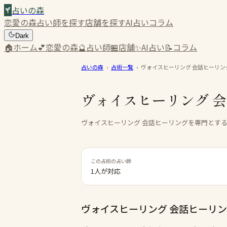
占いの森
恋愛の森
占い師を探す
店舗を探す
AI占い
コラム
Dark
🏠
ホーム
💕
恋愛の森
🔮
占い師
🏪
店舗
✨
AI占い
📝
コラム
占いの森
›
占術一覧
›
ヴォイスヒーリング 会話ヒーリン
ヴォイスヒーリング 
ヴォイスヒーリング 会話ヒーリングを専門とす
この占術の占い師
1人が対応
ヴォイスヒーリング 会話ヒーリ