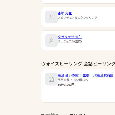
杏耶
先生
スピリチュアルカウンセリング
クラリッサ
先生
ミーディアム(霊媒)
ヴォイスヒーリング 会話ヒーリン
奈良 占いの館 千里眼 JR奈良駅前店
関西 奈良 ・ 占い師19名
30分 3,000円