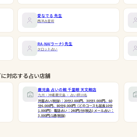
愛なでる
先生
西洋占星術
RA-NA(ラーナ)
先生
タロット占い
グに対応する占い店舗
鹿児島 占いの館 千里眼 天文館店
九州・沖縄 鹿児島 ・ 占い師10名
対面占い(税抜)：20分2,000円、30分3,000円、60
分6,000円、80分8,000円（どのコースも延長10分
1,000円） 電話占い：240円/分(税込) メール占い：
3,000円/1通(税抜)