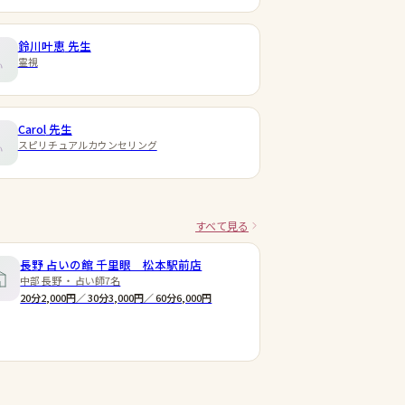
鈴川叶恵
先生
霊視
Carol
先生
スピリチュアルカウンセリング
すべて見る
長野 占いの館 千里眼 松本駅前店
中部 長野 ・ 占い師7名
20分2,000円／ 30分3,000円／ 60分6,000円