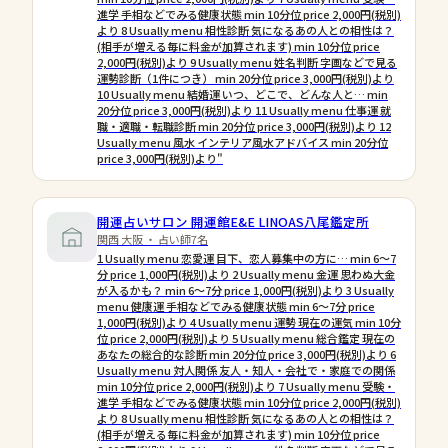
進学 手相などでみる健康状態 min 10分位 price 2,000円(税別)
より 8 Usually menu 相性診断 気になるあの人との相性は？
(相手が増える毎に料金が加算されます) min 10分位 price
2,000円(税別)より 9 Usually menu 姓名判断 字画などで見る
運勢診断（1件につき） min 20分位 price 3,000円(税別)より
10 Usually menu 結婚運 いつ、どこで、どんな人と… min
20分位 price 3,000円(税別)より 11 Usually menu 仕事運 就
職・適職・転職診断 min 20分位 price 3,000円(税別)より 12
Usually menu 風水 インテリア風水アドバイス min 20分位
price 3,000円(税別)より"
開運占いサロン 開運館E&E LINOAS八尾鑑定所
関西 大阪 ・ 占い師7名
1 Usually menu 恋愛運 目下、恋人募集中の方に… min 6〜7
分 price 1,000円(税別)より 2 Usually menu 金運 思わぬ大金
が入るかも？ min 6〜7分 price 1,000円(税別)より 3 Usually
menu 健康運 手相などでみる健康状態 min 6〜7分 price
1,000円(税別)より 4 Usually menu 運勢 現在の運気 min 10分
位 price 2,000円(税別)より 5 Usually menu 総合鑑定 現在の
あなたの総合的な診断 min 20分位 price 3,000円(税別)より 6
Usually menu 対人関係 友人・知人・会社で・家庭での関係
min 10分位 price 2,000円(税別)より 7 Usually menu 受験・
進学 手相などでみる健康状態 min 10分位 price 2,000円(税別)
より 8 Usually menu 相性診断 気になるあの人との相性は？
(相手が増える毎に料金が加算されます) min 10分位 price