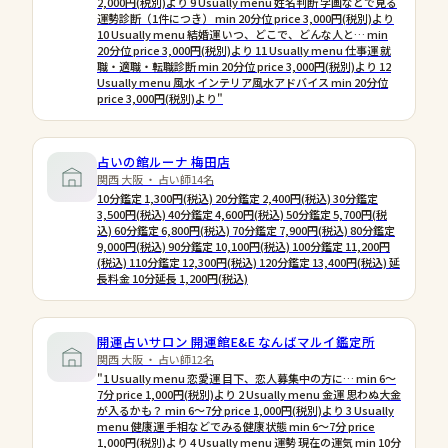
2,000円(税別)より 9 Usually menu 姓名判断 字画などで見る
運勢診断（1件につき） min 20分位 price 3,000円(税別)より
10 Usually menu 結婚運 いつ、どこで、どんな人と… min
20分位 price 3,000円(税別)より 11 Usually menu 仕事運 就
職・適職・転職診断 min 20分位 price 3,000円(税別)より 12
Usually menu 風水 インテリア風水アドバイス min 20分位
price 3,000円(税別)より"
占いの館ルーナ 梅田店
関西 大阪 ・ 占い師14名
10分鑑定 1,300円(税込) 20分鑑定 2,400円(税込) 30分鑑定
3,500円(税込) 40分鑑定 4,600円(税込) 50分鑑定 5,700円(税
込) 60分鑑定 6,800円(税込) 70分鑑定 7,900円(税込) 80分鑑定
9,000円(税込) 90分鑑定 10,100円(税込) 100分鑑定 11,200円
(税込) 110分鑑定 12,300円(税込) 120分鑑定 13,400円(税込) 延
長料金 10分延長 1,200円(税込)
開運占いサロン 開運館E&E なんばマルイ鑑定所
関西 大阪 ・ 占い師12名
"1 Usually menu 恋愛運 目下、恋人募集中の方に… min 6〜
7分 price 1,000円(税別)より 2 Usually menu 金運 思わぬ大金
が入るかも？ min 6〜7分 price 1,000円(税別)より 3 Usually
menu 健康運 手相などでみる健康状態 min 6〜7分 price
1,000円(税別)より 4 Usually menu 運勢 現在の運気 min 10分