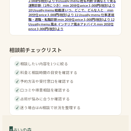
2,000円(税別)より 9 Usually menu 姓名判断 字画などで見る
運勢診断（1件につき） min 20分位 price 3,000円(税別)より
10 Usually menu 結婚運 いつ、どこで、どんな人と… min
20分位 price 3,000円(税別)より 11 Usually menu 仕事運 就
職・適職・転職診断 min 20分位 price 3,000円(税別)より 12
Usually menu 風水 インテリア風水アドバイス min 20分位
price 3,000円(税別)より
相談前チェックリスト
相談したい内容を1つに絞る
✓
料金と相談時間の目安を確認する
✓
予約方法や受付窓口を確認する
✓
口コミや得意相談を確認する
✓
占術が悩みに合うか確認する
✓
迷う場合はAI相談で状況を整理する
✓
占いの森