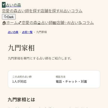
占いの森
恋愛の森
占い師を探す
店舗を探す
AI占い
コラム
Dark
🏠
ホーム
💕
恋愛の森
🔮
占い師
🏪
店舗
✨
AI占い
📝
コラム
占いの森
›
占術一覧
›
九門家相
九門家相
九門家相を専門とする占い師をご紹介します。
この占術の占い師
相談方法
1人が対応
電話・チャット・対面
九門家相
とは