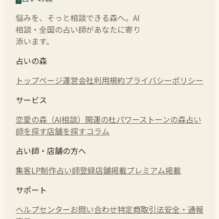
悩みを、そっと相談できる森へ。AI
相談・全国の占い師があなたに寄り
添います。
占いの森
トップページ
運営会社
利用規約
プライバシーポリシー
サービス
恋愛の森（AI相談）
開運の杜
パワーストーンの森
占い
師を探す
店舗を探す
コラム
占い師・店舗の方へ
集客LP制作
占い師登録
店舗掲載
プレミアム掲載
サポート
ヘルプセンター
お問い合わせ
特定商取引法
安全・通報