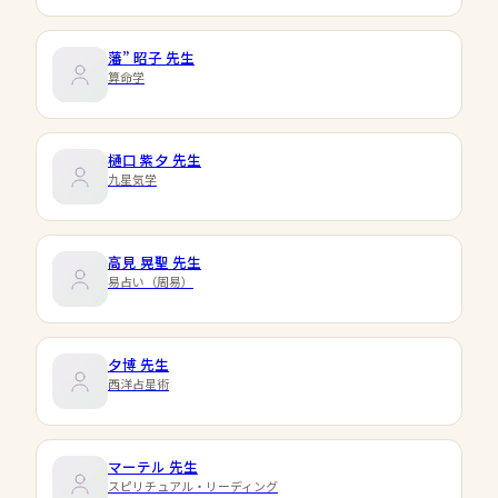
藩” 昭子
先生
算命学
樋口 紫夕
先生
九星気学
高見 晃聖
先生
易占い（周易）
夕博
先生
西洋占星術
マーテル
先生
スピリチュアル・リーディング