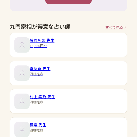
九門家相が得意な占い師
すべて見る
藤原巧茉
先生
18,880円〜
真梨蒼
先生
四柱推命
村上 紫乃
先生
四柱推命
鳳紫
先生
四柱推命