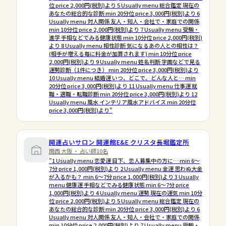
位 price 2,000円(税別)より 5 Usually menu 総合鑑定 現在の
あなたの総合的な診断 min 20分位 price 3,000円(税別)より 6
Usually menu 対人関係 友人・知人・会社で・家庭での関係
min 10分位 price 2,000円(税別)より 7 Usually menu 受験・
進学 手相などでみる健康状態 min 10分位 price 2,000円(税別)
より 8 Usually menu 相性診断 気になるあの人との相性は？
(相手が増える毎に料金が加算されます) min 10分位 price
2,000円(税別)より 9 Usually menu 姓名判断 字画などで見る
運勢診断（1件につき） min 20分位 price 3,000円(税別)より
10 Usually menu 結婚運 いつ、どこで、どんな人と… min
20分位 price 3,000円(税別)より 11 Usually menu 仕事運 就
職・適職・転職診断 min 20分位 price 3,000円(税別)より 12
Usually menu 風水 インテリア風水アドバイス min 20分位
price 3,000円(税別)より"
開運占いサロン 開運館E&E クリスタ長堀鑑定所
関西 大阪 ・ 占い師10名
"1 Usually menu 恋愛運 目下、恋人募集中の方に… min 6〜
7分 price 1,000円(税別)より 2 Usually menu 金運 思わぬ大金
が入るかも？ min 6〜7分 price 1,000円(税別)より 3 Usually
menu 健康運 手相などでみる健康状態 min 6〜7分 price
1,000円(税別)より 4 Usually menu 運勢 現在の運気 min 10分
位 price 2,000円(税別)より 5 Usually menu 総合鑑定 現在の
あなたの総合的な診断 min 20分位 price 3,000円(税別)より 6
Usually menu 対人関係 友人・知人・会社で・家庭での関係
min 10分位 price 2,000円(税別)より 7 Usually menu 受験・