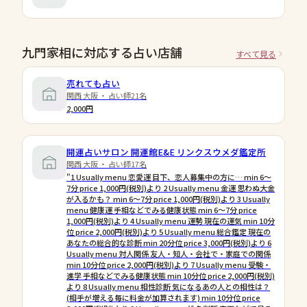
九門家相に対応する占い店舗
すべて見る
売れても占い
関西 大阪 ・ 占い師21名
2,000円
開運占いサロン 開運館E&E リンクスウメダ鑑定所
関西 大阪 ・ 占い師17名
"1 Usually menu 恋愛運 目下、恋人募集中の方に… min 6〜
7分 price 1,000円(税別)より 2 Usually menu 金運 思わぬ大金
が入るかも？ min 6〜7分 price 1,000円(税別)より 3 Usually
menu 健康運 手相などでみる健康状態 min 6〜7分 price
1,000円(税別)より 4 Usually menu 運勢 現在の運気 min 10分
位 price 2,000円(税別)より 5 Usually menu 総合鑑定 現在の
あなたの総合的な診断 min 20分位 price 3,000円(税別)より 6
Usually menu 対人関係 友人・知人・会社で・家庭での関係
min 10分位 price 2,000円(税別)より 7 Usually menu 受験・
進学 手相などでみる健康状態 min 10分位 price 2,000円(税別)
より 8 Usually menu 相性診断 気になるあの人との相性は？
(相手が増える毎に料金が加算されます) min 10分位 price