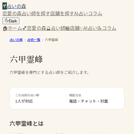
占いの森
恋愛の森
占い師を探す
店舗を探す
AI占い
コラム
Dark
🏠
ホーム
💕
恋愛の森
🔮
占い師
🏪
店舗
✨
AI占い
📝
コラム
占いの森
›
占術一覧
›
六甲霊峰
六甲霊峰
六甲霊峰を専門とする占い師をご紹介します。
この占術の占い師
相談方法
1人が対応
電話・チャット・対面
六甲霊峰
とは