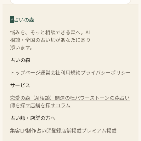
占いの森
悩みを、そっと相談できる森へ。AI
相談・全国の占い師があなたに寄り
添います。
占いの森
トップページ
運営会社
利用規約
プライバシーポリシー
サービス
恋愛の森（AI相談）
開運の杜
パワーストーンの森
占い
師を探す
店舗を探す
コラム
占い師・店舗の方へ
集客LP制作
占い師登録
店舗掲載
プレミアム掲載