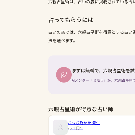
六親占星術は、占いの森に掲載されている占
占ってもらうには
占いの森では、
六親占星術
を得意とする占い
法を選べます。
まずは無料で、六親占星術を試
AIメンター「ミモリ」が、六親占星術
六親占星術が得意な占い師
おつち乃かた
先生
2,200円〜