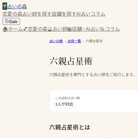
占いの森
恋愛の森
占い師を探す
店舗を探す
AI占い
コラム
Dark
🏠
ホーム
💕
恋愛の森
🔮
占い師
🏪
店舗
✨
AI占い
📝
コラム
占いの森
›
占術一覧
›
六親占星術
六親占星術
六親占星術を専門とする占い師をご紹介します。
この占術の占い師
3人が対応
六親占星術
とは