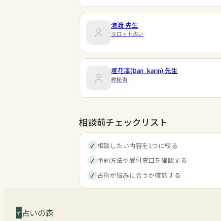
海渡
先生
タロット占い
壇花凛(Dan_karin)
先生
数秘術
相談前チェックリスト
相談したい内容を1つに絞る
✓
予約方法や受付窓口を確認する
✓
占術が悩みに合うか確認する
✓
占いの森