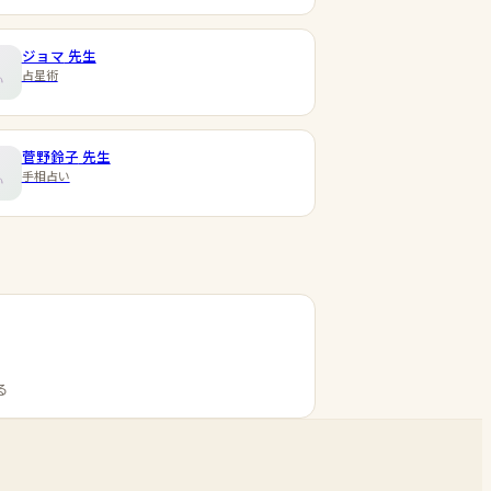
ジョマ
先生
占星術
菅野鈴子
先生
手相占い
る