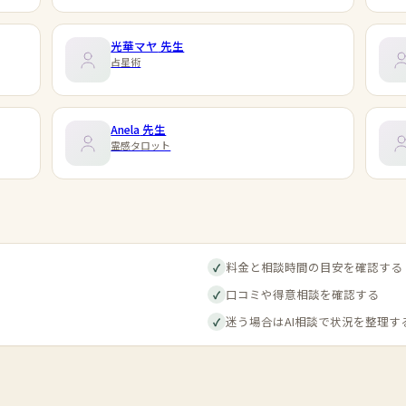
光華マヤ
先生
占星術
Anela
先生
霊感タロット
料金と相談時間の目安を確認する
✓
口コミや得意相談を確認する
✓
迷う場合はAI相談で状況を整理す
✓