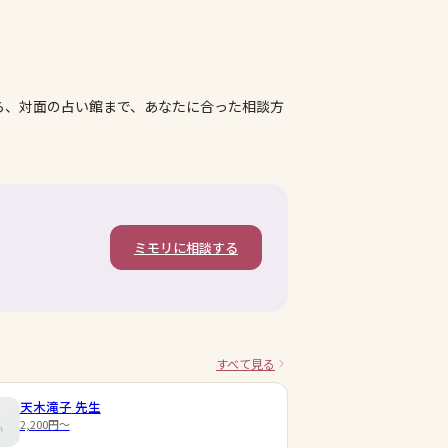
ら、対面の占い館まで、あなたに合った相談方
ミモリに相談する
すべて見る
天木滝子
先生
2,200円〜