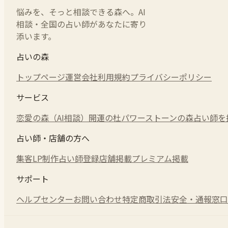
悩みを、そっと相談できる森へ。AI
相談・全国の占い師があなたに寄り
添います。
占いの森
トップページ
運営会社
利用規約
プライバシーポリシー
サービス
恋愛の森（AI相談）
開運の杜
パワーストーンの森
占い師を
占い師・店舗の方へ
集客LP制作
占い師登録
店舗掲載
プレミアム掲載
サポート
ヘルプセンター
お問い合わせ
特定商取引法
安全・通報窓口