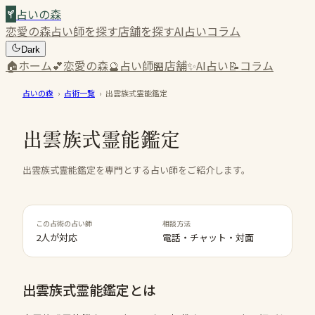
占いの森
恋愛の森
占い師を探す
店舗を探す
AI占い
コラム
Dark
🏠
ホーム
💕
恋愛の森
🔮
占い師
🏪
店舗
✨
AI占い
📝
コラム
占いの森
›
占術一覧
›
出雲族式霊能鑑定
出雲族式霊能鑑定
出雲族式霊能鑑定を専門とする占い師をご紹介します。
この占術の占い師
相談方法
2人が対応
電話・チャット・対面
出雲族式霊能鑑定
とは