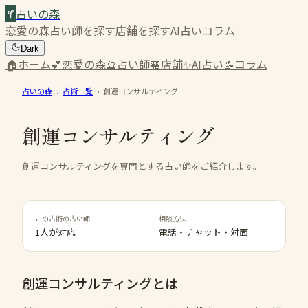
占いの森
恋愛の森
占い師を探す
店舗を探す
AI占い
コラム
Dark
🏠
ホーム
💕
恋愛の森
🔮
占い師
🏪
店舗
✨
AI占い
📝
コラム
占いの森
›
占術一覧
›
創運コンサルティング
創運コンサルティング
創運コンサルティングを専門とする占い師をご紹介します。
この占術の占い師
相談方法
1人が対応
電話・チャット・対面
創運コンサルティング
とは