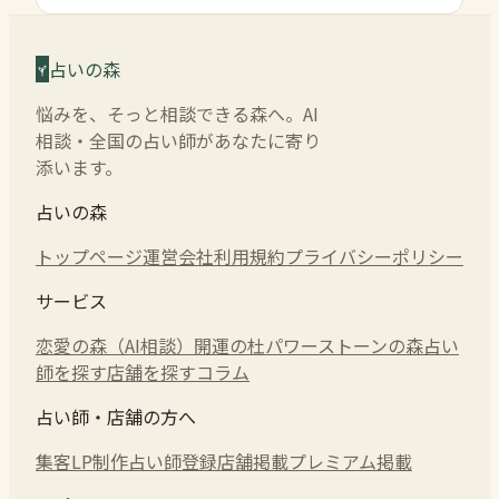
占いの森
悩みを、そっと相談できる森へ。AI
相談・全国の占い師があなたに寄り
添います。
占いの森
トップページ
運営会社
利用規約
プライバシーポリシー
サービス
恋愛の森（AI相談）
開運の杜
パワーストーンの森
占い
師を探す
店舗を探す
コラム
占い師・店舗の方へ
集客LP制作
占い師登録
店舗掲載
プレミアム掲載