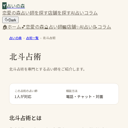
占いの森
恋愛の森
占い師を探す
店舗を探す
AI占い
コラム
Dark
🏠
ホーム
💕
恋愛の森
🔮
占い師
🏪
店舗
✨
AI占い
📝
コラム
占いの森
›
占術一覧
›
北斗占術
北斗占術
北斗占術を専門とする占い師をご紹介します。
この占術の占い師
相談方法
1人が対応
電話・チャット・対面
北斗占術
とは