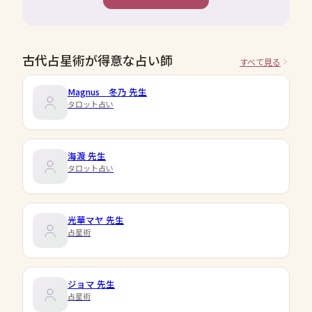
古代占星術が得意な占い師
すべて見る
Magnus 冬乃
先生
タロット占い
海渡
先生
タロット占い
光華マヤ
先生
占星術
ジョマ
先生
占星術