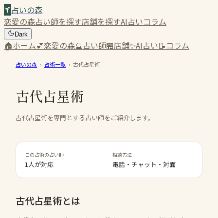
占いの森
恋愛の森
占い師を探す
店舗を探す
AI占い
コラム
Dark
🏠
ホーム
💕
恋愛の森
🔮
占い師
🏪
店舗
✨
AI占い
📝
コラム
占いの森
›
占術一覧
›
古代占星術
古代占星術
古代占星術を専門とする占い師をご紹介します。
この占術の占い師
相談方法
1人が対応
電話・チャット・対面
古代占星術
とは