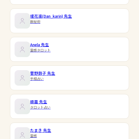
壇花凛(Dan_karin)
先生
数秘術
Anela
先生
霊感タロット
菅野鈴子
先生
手相占い
順震
先生
タロット占い
たまき
先生
霊感