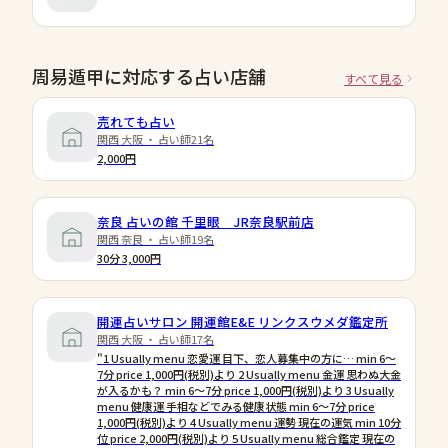
周易遁甲に対応する占い店舗
すべて見る
売れても占い
関西 大阪 ・ 占い師21名
2,000円
奈良 占いの館 千里眼 JR奈良駅前店
関西 奈良 ・ 占い師19名
30分 3,000円
開運占いサロン 開運館E&E リンクスウメダ鑑定所
関西 大阪 ・ 占い師17名
"1 Usually menu 恋愛運 目下、恋人募集中の方に… min 6〜
7分 price 1,000円(税別)より 2 Usually menu 金運 思わぬ大金
が入るかも？ min 6〜7分 price 1,000円(税別)より 3 Usually
menu 健康運 手相などでみる健康状態 min 6〜7分 price
1,000円(税別)より 4 Usually menu 運勢 現在の運気 min 10分
位 price 2,000円(税別)より 5 Usually menu 総合鑑定 現在の