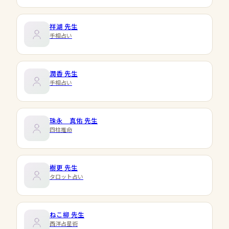
祥湖
先生
手相占い
潤香
先生
手相占い
珠永 真佑
先生
四柱推命
樹更
先生
タロット占い
ねこ柳
先生
西洋占星術