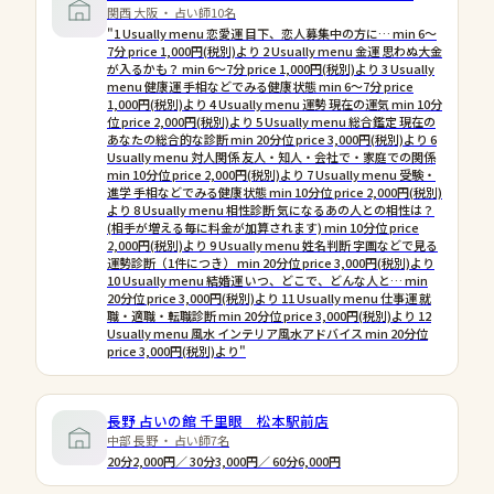
関西 大阪 ・ 占い師10名
"1 Usually menu 恋愛運 目下、恋人募集中の方に… min 6〜
7分 price 1,000円(税別)より 2 Usually menu 金運 思わぬ大金
が入るかも？ min 6〜7分 price 1,000円(税別)より 3 Usually
menu 健康運 手相などでみる健康状態 min 6〜7分 price
1,000円(税別)より 4 Usually menu 運勢 現在の運気 min 10分
位 price 2,000円(税別)より 5 Usually menu 総合鑑定 現在の
あなたの総合的な診断 min 20分位 price 3,000円(税別)より 6
Usually menu 対人関係 友人・知人・会社で・家庭での関係
min 10分位 price 2,000円(税別)より 7 Usually menu 受験・
進学 手相などでみる健康状態 min 10分位 price 2,000円(税別)
より 8 Usually menu 相性診断 気になるあの人との相性は？
(相手が増える毎に料金が加算されます) min 10分位 price
2,000円(税別)より 9 Usually menu 姓名判断 字画などで見る
運勢診断（1件につき） min 20分位 price 3,000円(税別)より
10 Usually menu 結婚運 いつ、どこで、どんな人と… min
20分位 price 3,000円(税別)より 11 Usually menu 仕事運 就
職・適職・転職診断 min 20分位 price 3,000円(税別)より 12
Usually menu 風水 インテリア風水アドバイス min 20分位
price 3,000円(税別)より"
長野 占いの館 千里眼 松本駅前店
中部 長野 ・ 占い師7名
20分2,000円／ 30分3,000円／ 60分6,000円