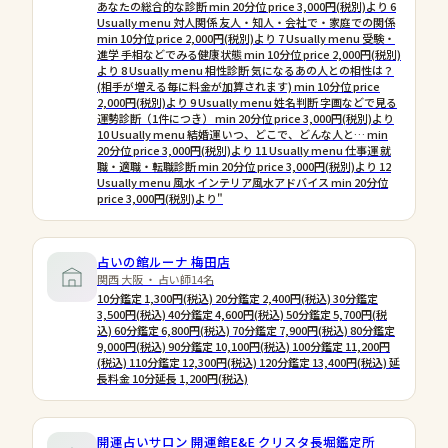
あなたの総合的な診断 min 20分位 price 3,000円(税別)より 6
Usually menu 対人関係 友人・知人・会社で・家庭での関係
min 10分位 price 2,000円(税別)より 7 Usually menu 受験・
進学 手相などでみる健康状態 min 10分位 price 2,000円(税別)
より 8 Usually menu 相性診断 気になるあの人との相性は？
(相手が増える毎に料金が加算されます) min 10分位 price
2,000円(税別)より 9 Usually menu 姓名判断 字画などで見る
運勢診断（1件につき） min 20分位 price 3,000円(税別)より
10 Usually menu 結婚運 いつ、どこで、どんな人と… min
20分位 price 3,000円(税別)より 11 Usually menu 仕事運 就
職・適職・転職診断 min 20分位 price 3,000円(税別)より 12
Usually menu 風水 インテリア風水アドバイス min 20分位
price 3,000円(税別)より"
占いの館ルーナ 梅田店
関西 大阪 ・ 占い師14名
10分鑑定 1,300円(税込) 20分鑑定 2,400円(税込) 30分鑑定
3,500円(税込) 40分鑑定 4,600円(税込) 50分鑑定 5,700円(税
込) 60分鑑定 6,800円(税込) 70分鑑定 7,900円(税込) 80分鑑定
9,000円(税込) 90分鑑定 10,100円(税込) 100分鑑定 11,200円
(税込) 110分鑑定 12,300円(税込) 120分鑑定 13,400円(税込) 延
長料金 10分延長 1,200円(税込)
開運占いサロン 開運館E&E クリスタ長堀鑑定所