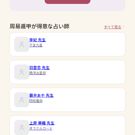
周易遁甲が得意な占い師
すべて見る
李妃
先生
干支九星
羽雲恋
先生
西洋占星術
磐井あや
先生
四柱推命
上原 華織
先生
オラクルカード