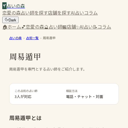
占いの森
恋愛の森
占い師を探す
店舗を探す
AI占い
コラム
Dark
🏠
ホーム
💕
恋愛の森
🔮
占い師
🏪
店舗
✨
AI占い
📝
コラム
占いの森
›
占術一覧
›
周易遁甲
周易遁甲
周易遁甲を専門とする占い師をご紹介します。
この占術の占い師
相談方法
3人が対応
電話・チャット・対面
周易遁甲
とは