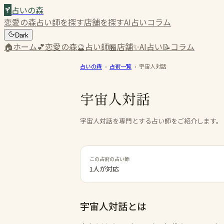
占いの森
恋愛の森
占い師を探す
店舗を探す
AI占い
コラム
Dark
🏠
ホーム
💕
恋愛の森
🔮
占い師
🏪
店舗
✨
AI占い
📝
コラム
占いの森
›
占術一覧
›
宇宙人対話
宇宙人対話
宇宙人対話を専門とする占い師をご紹介します。
この占術の占い師
1人が対応
宇宙人対話
とは