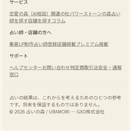
サービス
恋愛の森（AI相談）
開運の杜
パワーストーンの森
占い
師を探す
店舗を探す
コラム
占い師・店舗の方へ
集客LP制作
占い師登録
店舗掲載
プレミアム掲載
サポート
ヘルプセンター
お問い合わせ
特定商取引法
安全・通報
窓口
占いの結果は、これからを考えるためのひとつの参考
です。将来を保証するものではありません。
© 2026 占いの森 / URAMORI — GXO株式会社