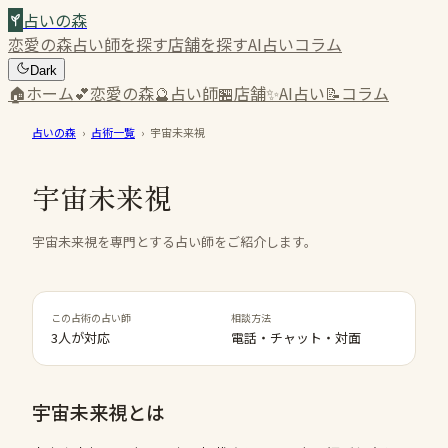
占いの森
恋愛の森
占い師を探す
店舗を探す
AI占い
コラム
Dark
🏠
ホーム
💕
恋愛の森
🔮
占い師
🏪
店舗
✨
AI占い
📝
コラム
占いの森
›
占術一覧
›
宇宙未来視
宇宙未来視
宇宙未来視を専門とする占い師をご紹介します。
この占術の占い師
相談方法
3人が対応
電話・チャット・対面
宇宙未来視
とは