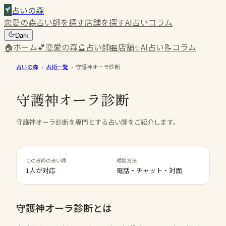
占いの森
恋愛の森
占い師を探す
店舗を探す
AI占い
コラム
Dark
🏠
ホーム
💕
恋愛の森
🔮
占い師
🏪
店舗
✨
AI占い
📝
コラム
占いの森
›
占術一覧
›
守護神オーラ診断
守護神オーラ診断
守護神オーラ診断を専門とする占い師をご紹介します。
この占術の占い師
相談方法
1人が対応
電話・チャット・対面
守護神オーラ診断
とは