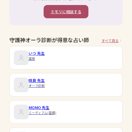
ミモリに相談する
守護神オーラ診断が得意な占い師
すべて見る
いつ
先生
霊感
咲良
先生
オーラ診断
MOMO
先生
ミーディアム(霊媒)