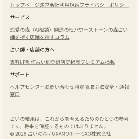
トップページ
運営会社
利用規約
プライバシーポリシー
サービス
恋愛の森（AI相談）
開運の杜
パワーストーンの森
占い
師を探す
店舗を探す
コラム
占い師・店舗の方へ
集客LP制作
占い師登録
店舗掲載
プレミアム掲載
サポート
ヘルプセンター
お問い合わせ
特定商取引法
安全・通報
窓口
占いの結果は、これからを考えるためのひとつの参考
です。将来を保証するものではありません。
© 2026 占いの森 / URAMORI — GXO株式会社