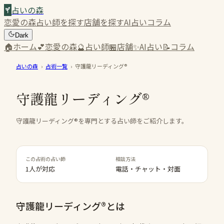
占いの森
恋愛の森
占い師を探す
店舗を探す
AI占い
コラム
Dark
🏠
ホーム
💕
恋愛の森
🔮
占い師
🏪
店舗
✨
AI占い
📝
コラム
占いの森
›
占術一覧
›
守護龍リーディング®
守護龍リーディング®
守護龍リーディング®を専門とする占い師をご紹介します。
この占術の占い師
相談方法
1人が対応
電話・チャット・対面
守護龍リーディング®
とは