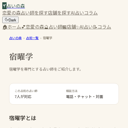
占いの森
恋愛の森
占い師を探す
店舗を探す
AI占い
コラム
Dark
🏠
ホーム
💕
恋愛の森
🔮
占い師
🏪
店舗
✨
AI占い
📝
コラム
占いの森
›
占術一覧
›
宿曜学
宿曜学
宿曜学を専門とする占い師をご紹介します。
この占術の占い師
相談方法
7人が対応
電話・チャット・対面
宿曜学
とは