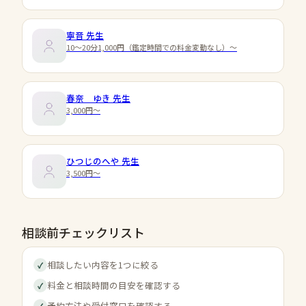
寧音
先生
10～20分1,000円（鑑定時間での料金変動なし）～
春奈 ゆき
先生
3,000円〜
ひつじのへや
先生
3,500円〜
相談前チェックリスト
相談したい内容を1つに絞る
✓
料金と相談時間の目安を確認する
✓
予約方法や受付窓口を確認する
✓