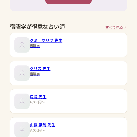
宿曜学が得意な占い師
すべて見る
クミ マリヤ
先生
宿曜学
クリス
先生
宿曜学
満陽
先生
4,000円〜
山倭 厭魏
先生
8,000円〜