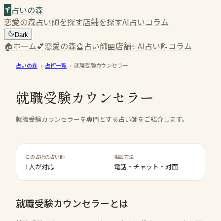
占いの森
恋愛の森
占い師を探す
店舗を探す
AI占い
コラム
Dark
🏠
ホーム
💕
恋愛の森
🔮
占い師
🏪
店舗
✨
AI占い
📝
コラム
占いの森
›
占術一覧
›
就職受験カウンセラー
就職受験カウンセラー
就職受験カウンセラーを専門とする占い師をご紹介します。
この占術の占い師
相談方法
1人が対応
電話・チャット・対面
就職受験カウンセラー
とは