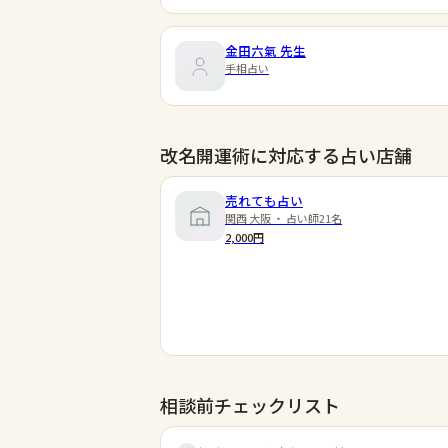
金田六氣
先生
手相占い
改名開運術に対応する占い店舗
売れても占い
関西 大阪 ・ 占い師21名
2,000円
相談前チェックリスト