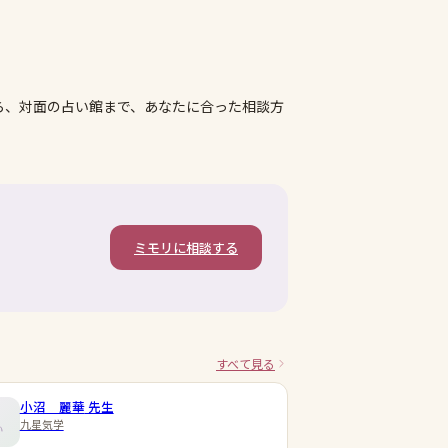
ら、対面の占い館まで、あなたに合った相談方
ミモリに相談する
すべて見る
小沼 麗華
先生
九星気学