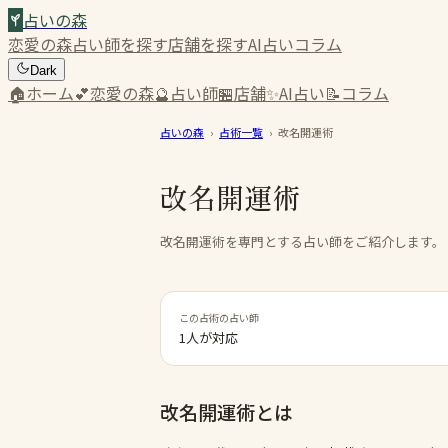
占いの森
恋愛の森
占い師を探す
店舗を探す
AI占い
コラム
Dark
🏠
ホーム
💕
恋愛の森
🔮
占い師
🏪
店舗
✨
AI占い
📝
コラム
占いの森
›
占術一覧
›
改名開運術
改名開運術
改名開運術を専門とする占い師をご紹介します。
この占術の占い師
1人が対応
改名開運術
とは