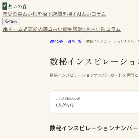
占いの森
恋愛の森
占い師を探す
店舗を探す
AI占い
コラム
Dark
🏠
ホーム
💕
恋愛の森
🔮
占い師
🏪
店舗
✨
AI占い
📝
コラム
占いの森
›
占術一覧
›
数秘インスピレーションナンバー
数秘インスピレーショ
数秘インスピレーションナンバーカードを専門と
この占術の占い師
1人が対応
数秘インスピレーションナンバー