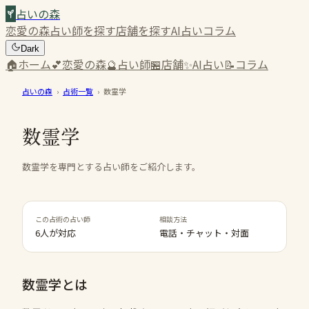
占いの森
恋愛の森
占い師を探す
店舗を探す
AI占い
コラム
Dark
🏠
ホーム
💕
恋愛の森
🔮
占い師
🏪
店舗
✨
AI占い
📝
コラム
占いの森
›
占術一覧
›
数霊学
数霊学
数霊学を専門とする占い師をご紹介します。
この占術の占い師
相談方法
6人が対応
電話・チャット・対面
数霊学
とは