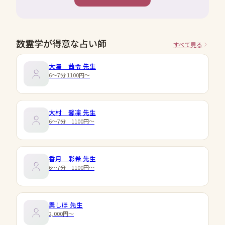
数霊学が得意な占い師
すべて見る
大澤 茜令
先生
6～7分 1100円～
大村 馨凜
先生
6～7分 1100円～
香月 彩希
先生
6～7分 1100円～
巽しほ
先生
2,000円〜