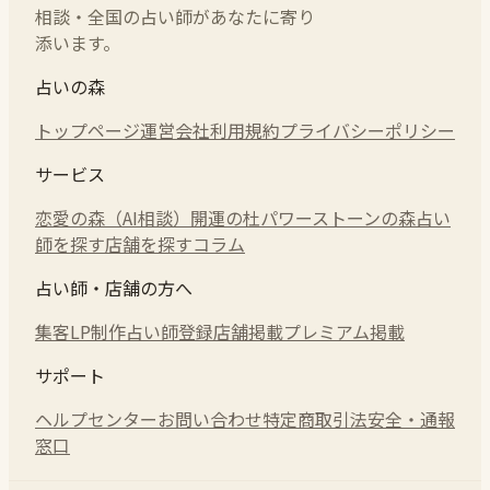
相談・全国の占い師があなたに寄り
添います。
占いの森
トップページ
運営会社
利用規約
プライバシーポリシー
サービス
恋愛の森（AI相談）
開運の杜
パワーストーンの森
占い
師を探す
店舗を探す
コラム
占い師・店舗の方へ
集客LP制作
占い師登録
店舗掲載
プレミアム掲載
サポート
ヘルプセンター
お問い合わせ
特定商取引法
安全・通報
窓口