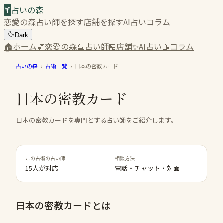
占いの森
恋愛の森
占い師を探す
店舗を探す
AI占い
コラム
Dark
🏠
ホーム
💕
恋愛の森
🔮
占い師
🏪
店舗
✨
AI占い
📝
コラム
占いの森
›
占術一覧
›
日本の密教カード
日本の密教カード
日本の密教カードを専門とする占い師をご紹介します。
この占術の占い師
相談方法
15人が対応
電話・チャット・対面
日本の密教カード
とは