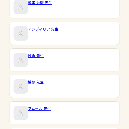
慎姫 朱織
先生
アンディリア
先生
紗香
先生
絵夢
先生
アムール
先生