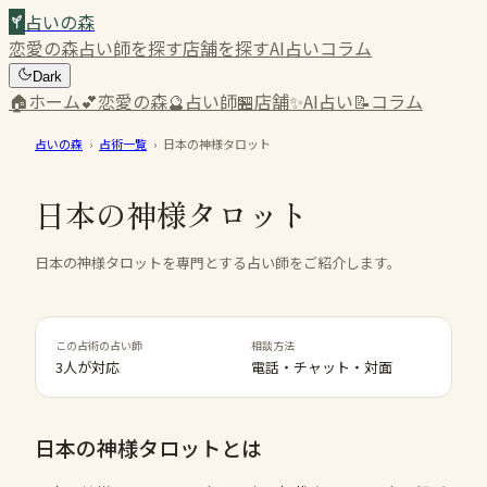
占いの森
恋愛の森
占い師を探す
店舗を探す
AI占い
コラム
Dark
🏠
ホーム
💕
恋愛の森
🔮
占い師
🏪
店舗
✨
AI占い
📝
コラム
占いの森
›
占術一覧
›
日本の神様タロット
日本の神様タロット
日本の神様タロットを専門とする占い師をご紹介します。
この占術の占い師
相談方法
3人が対応
電話・チャット・対面
日本の神様タロット
とは