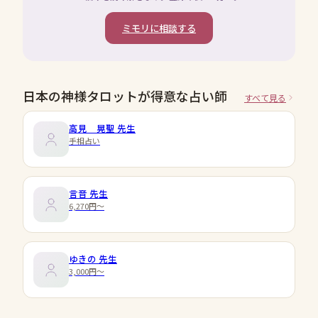
ミモリに相談する
日本の神様タロットが得意な占い師
すべて見る
高見 晃聖
先生
手相占い
言音
先生
6,270円〜
ゆきの
先生
3,000円〜