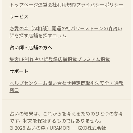
トップページ
運営会社
利用規約
プライバシーポリシー
サービス
恋愛の森（AI相談）
開運の杜
パワーストーンの森
占い
師を探す
店舗を探す
コラム
占い師・店舗の方へ
集客LP制作
占い師登録
店舗掲載
プレミアム掲載
サポート
ヘルプセンター
お問い合わせ
特定商取引法
安全・通報
窓口
占いの結果は、これからを考えるためのひとつの参考
です。将来を保証するものではありません。
© 2026 占いの森 / URAMORI — GXO株式会社