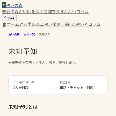
占いの森
恋愛の森
占い師を探す
店舗を探す
AI占い
コラム
Dark
🏠
ホーム
💕
恋愛の森
🔮
占い師
🏪
店舗
✨
AI占い
📝
コラム
占いの森
›
占術一覧
›
未知予知
未知予知
未知予知を専門とする占い師をご紹介します。
この占術の占い師
相談方法
2人が対応
電話・チャット・対面
未知予知
とは