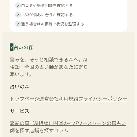
口コミや得意相談を確認する
✓
占術が悩みに合うか確認する
✓
迷う場合はAI相談で状況を整理する
✓
占いの森
悩みを、そっと相談できる森へ。AI
相談・全国の占い師があなたに寄り
添います。
占いの森
トップページ
運営会社
利用規約
プライバシーポリシー
サービス
恋愛の森（AI相談）
開運の杜
パワーストーンの森
占い
師を探す
店舗を探す
コラム