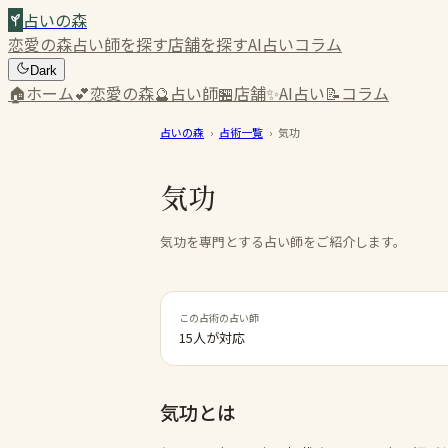
占いの森
恋愛の森
占い師を探す
店舗を探す
AI占い
コラム
Dark
🏠
ホーム
💕
恋愛の森
🔮
占い師
🏪
店舗
✨
AI占い
📝
コラム
占いの森
›
占術一覧
›
気功
気功
気功を専門とする占い師をご紹介します。
この占術の占い師
15人が対応
気功
とは