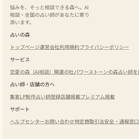
悩みを、そっと相談できる森へ。AI
相談・全国の占い師があなたに寄り
添います。
占いの森
トップページ
運営会社
利用規約
プライバシーポリシー
サービス
恋愛の森（AI相談）
開運の杜
パワーストーンの森
占い師を
占い師・店舗の方へ
集客LP制作
占い師登録
店舗掲載
プレミアム掲載
サポート
ヘルプセンター
お問い合わせ
特定商取引法
安全・通報窓口