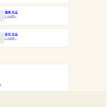
優華
先生
3,000円〜
茅月
先生
2,200円〜
る