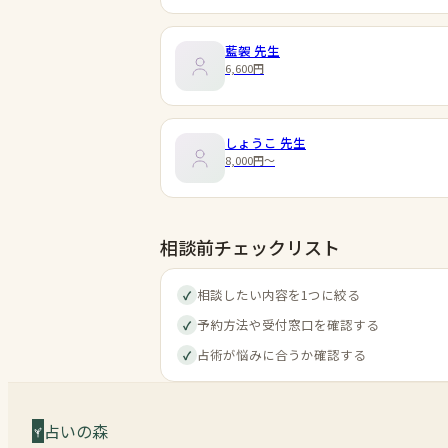
藍袈
先生
6,600円
しょうこ
先生
8,000円〜
相談前チェックリスト
相談したい内容を1つに絞る
✓
予約方法や受付窓口を確認する
✓
占術が悩みに合うか確認する
✓
占いの森