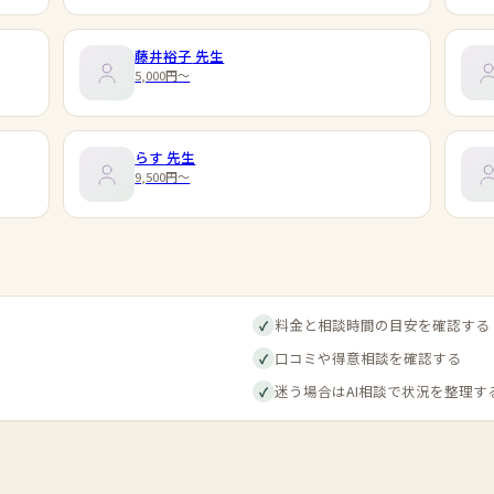
藤井裕子
先生
5,000円〜
らす
先生
9,500円〜
料金と相談時間の目安を確認する
✓
口コミや得意相談を確認する
✓
迷う場合はAI相談で状況を整理す
✓