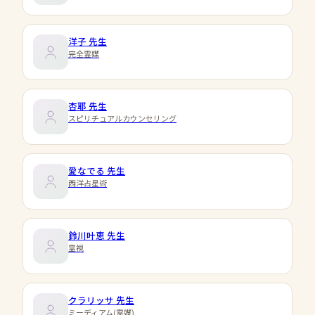
洋子
先生
完全霊媒
杏耶
先生
スピリチュアルカウンセリング
愛なでる
先生
西洋占星術
鈴川叶恵
先生
霊視
クラリッサ
先生
ミーディアム(霊媒)