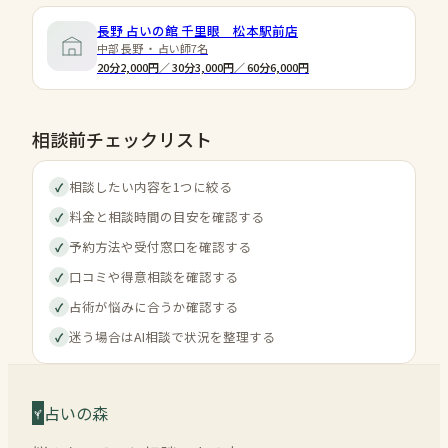
長野 占いの館 千里眼 松本駅前店
中部 長野 ・ 占い師7名
20分2,000円／ 30分3,000円／ 60分6,000円
相談前チェックリスト
相談したい内容を1つに絞る
✓
料金と相談時間の目安を確認する
✓
予約方法や受付窓口を確認する
✓
口コミや得意相談を確認する
✓
占術が悩みに合うか確認する
✓
迷う場合はAI相談で状況を整理する
✓
占いの森