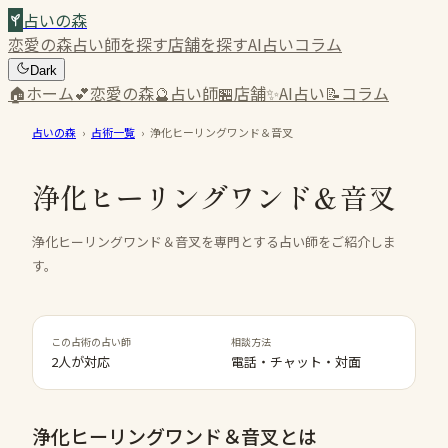
占いの森
恋愛の森
占い師を探す
店舗を探す
AI占い
コラム
Dark
🏠
ホーム
💕
恋愛の森
🔮
占い師
🏪
店舗
✨
AI占い
📝
コラム
占いの森
›
占術一覧
›
浄化ヒーリングワンド＆音叉
浄化ヒーリングワンド＆音叉
浄化ヒーリングワンド＆音叉を専門とする占い師をご紹介しま
す。
この占術の占い師
相談方法
2人が対応
電話・チャット・対面
浄化ヒーリングワンド＆音叉
とは