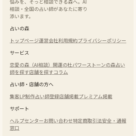
悩みを、そっと相談できる森へ。AI
相談・全国の占い師があなたに寄り
添います。
占いの森
トップページ
運営会社
利用規約
プライバシーポリシー
サービス
恋愛の森（AI相談）
開運の杜
パワーストーンの森
占い
師を探す
店舗を探す
コラム
占い師・店舗の方へ
集客LP制作
占い師登録
店舗掲載
プレミアム掲載
サポート
ヘルプセンター
お問い合わせ
特定商取引法
安全・通報
窓口