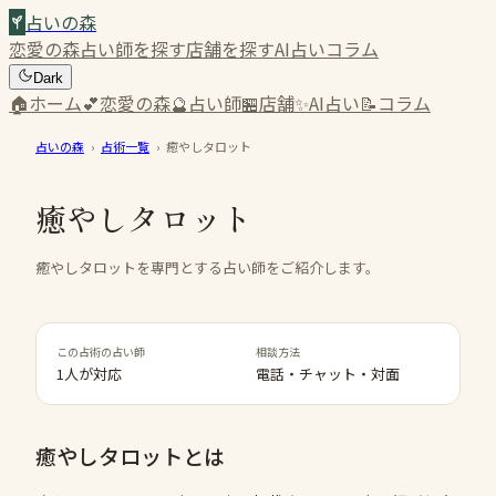
占いの森
恋愛の森
占い師を探す
店舗を探す
AI占い
コラム
Dark
🏠
ホーム
💕
恋愛の森
🔮
占い師
🏪
店舗
✨
AI占い
📝
コラム
占いの森
›
占術一覧
›
癒やしタロット
癒やしタロット
癒やしタロットを専門とする占い師をご紹介します。
この占術の占い師
相談方法
1人が対応
電話・チャット・対面
癒やしタロット
とは