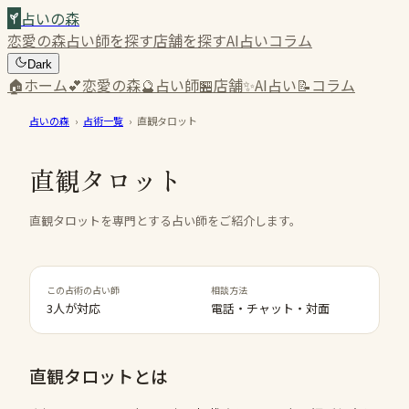
占いの森
恋愛の森
占い師を探す
店舗を探す
AI占い
コラム
Dark
🏠
ホーム
💕
恋愛の森
🔮
占い師
🏪
店舗
✨
AI占い
📝
コラム
占いの森
›
占術一覧
›
直観タロット
直観タロット
直観タロットを専門とする占い師をご紹介します。
この占術の占い師
相談方法
3人が対応
電話・チャット・対面
直観タロット
とは