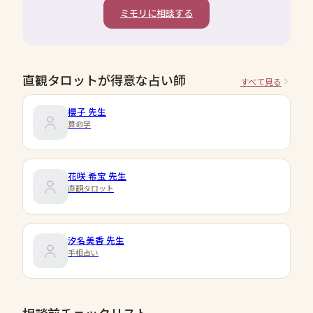
ミモリに相談する
直観タロットが得意な占い師
すべて見る
櫻子
先生
算命学
花咲 希宝
先生
直観タロット
汐名美香
先生
手相占い
相談前チェックリスト