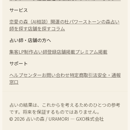
サービス
恋愛の森（AI相談）
開運の杜
パワーストーンの森
占い
師を探す
店舗を探す
コラム
占い師・店舗の方へ
集客LP制作
占い師登録
店舗掲載
プレミアム掲載
サポート
ヘルプセンター
お問い合わせ
特定商取引法
安全・通報
窓口
占いの結果は、これからを考えるためのひとつの参考
です。将来を保証するものではありません。
© 2026 占いの森 / URAMORI — GXO株式会社